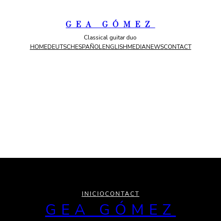
GEA GÓMEZ
Classical guitar duo
HOME
DEUTSCH
ESPAÑOL
ENGLISH
MEDIA
NEWS
CONTACT
INICIO
CONTACT
GEA GÓMEZ